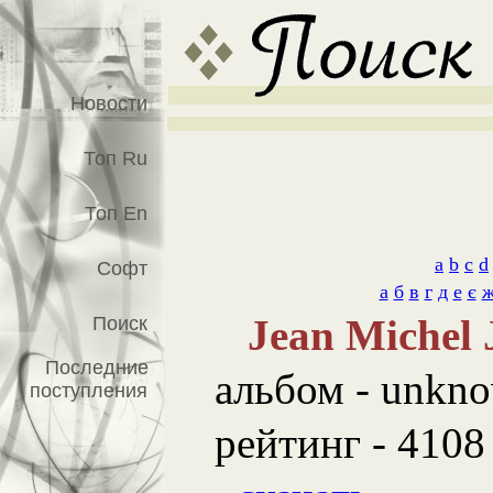
Новости
Топ Ru
Топ En
a
b
c
d
Софт
а
б
в
г
д
е
є
Jean Michel J
Поиск
Последние
альбом - unkn
поступления
рейтинг - 4108